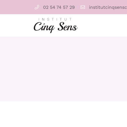
02 54 74 57 29
11 rue Nationale
4110 Cellettes
02 54 74 57 29
Adresse email de réception
