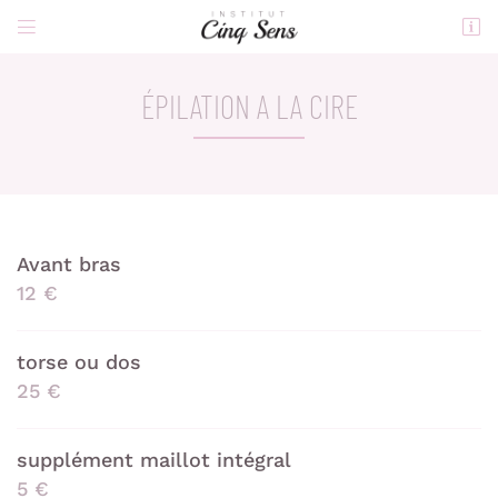


11 rue Nationale
4110 Cellettes
02 54 74 57 29
ÉPILATION A LA CIRE
Avant bras
12 €
Adresse email de réception

torse ou dos
25 €
Code Captcha

Rafraîchir le captcha

supplément maillot intégral
5 €