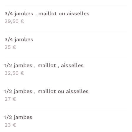
3/4 jambes , maillot ou aisselles
29,50 €
3/4 jambes
25 €
1/2 jambes , maillot , aisselles
32,50 €
1/2 jambes , maillot ou aisselles
27 €
UNE QUESTION
1/2 jambes
Accueil
02 54 74 57 
23 €
Soins