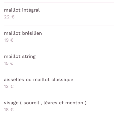
Epilation
maillot intégral
22 €
s prestations
Prendre RDV
RESTEZ INFORM
maillot brésilien
19 €
Avis
INSCRIPTION NEW
Actualités
maillot string
Contact
15 €
REJOIGNEZ-NOUS 
aisselles ou maillot classique
13 €
visage ( sourcil , lèvres et menton )
18 €