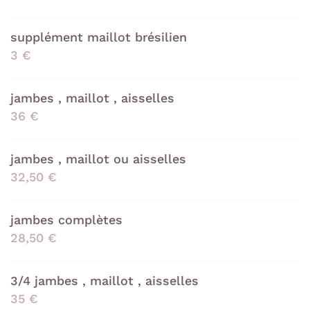
En cochant cette case, vous consentez à recevoir nos propositions
commerciales à l'adresse email indiqué ci-dessus. Vous pouvez vous
désinscrire à tout moment en utilisant
le formulaire de désinscription
.
supplément maillot brésilien
INSCRIPTION
3 €
jambes , maillot , aisselles
36 €
jambes , maillot ou aisselles
32,50 €
jambes complètes
28,50 €
3/4 jambes , maillot , aisselles
35 €